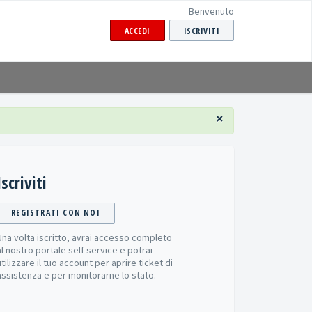
Benvenuto
ACCEDI
ISCRIVITI
×
Iscriviti
REGISTRATI CON NOI
Una volta iscritto, avrai accesso completo
al nostro portale self service e potrai
utilizzare il tuo account per aprire ticket di
assistenza e per monitorarne lo stato.